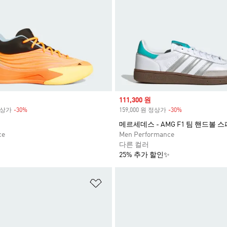
Sale price
111,300 원
 정상가
-30%
Discount
159,000 원 정상가
-30%
Discount
메르세데스 - AMG F1 팀 핸드볼 
ce
Men Performance
다른 컬러
25% 추가 할인✨
담기
위시리스트 담기