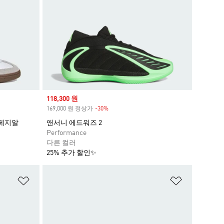
Sale price
118,300 원
169,000 원 정상가
-30%
Discount
스페지알
앤서니 에드워즈 2
Performance
다른 컬러
25% 추가 할인✨
위시리스트 담기
위시리스트