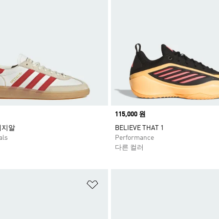
Price
115,000 원
페지알
BELIEVE THAT 1
als
Performance
다른 컬러
담기
위시리스트 담기