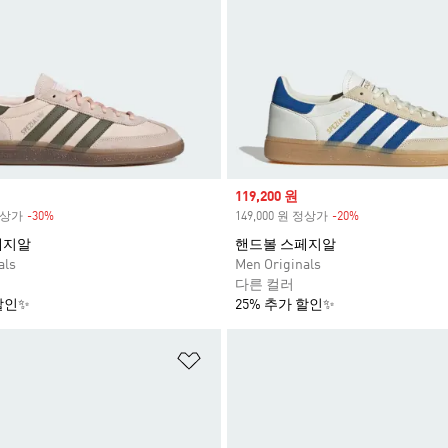
Sale price
119,200 원
 정상가
-30%
Discount
149,000 원 정상가
-20%
Discount
페지알
핸드볼 스페지알
als
Men Originals
다른 컬러
할인✨
25% 추가 할인✨
담기
위시리스트 담기