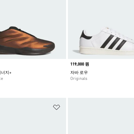
Price
119,000 원
에너지+
자바 로우
ce
Originals
담기
위시리스트 담기