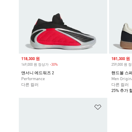
Sale price
118,300 원
Sale price
181,300 원
169,000 원 정상가
-30%
Discount
259,000 원
앤서니 에드워즈 2
핸드볼 스페지알
Performance
Men Origin
다른 컬러
다른 컬러
25% 추가 
위시리스트 