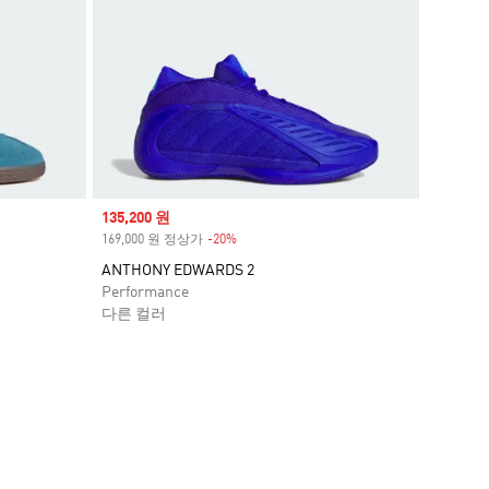
Sale price
135,200 원
169,000 원 정상가
-20%
Discount
ANTHONY EDWARDS 2
Performance
다른 컬러