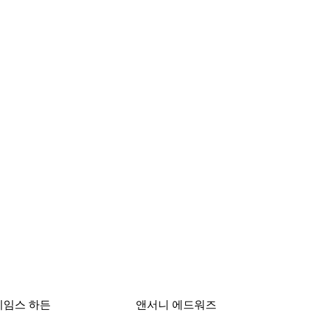
제임스 하든
앤서니 에드워즈