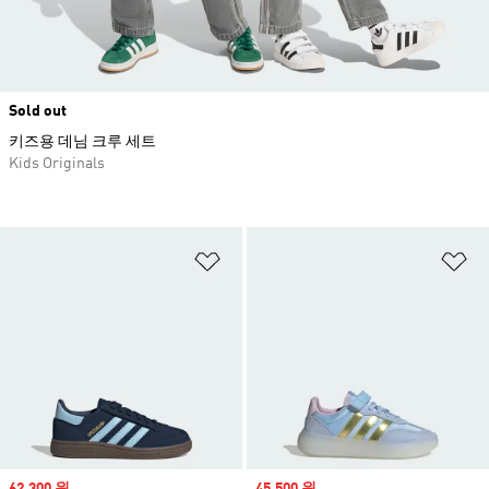
Sold out
키즈용 데님 크루 세트
Kids Originals
위시리스트 담기
위