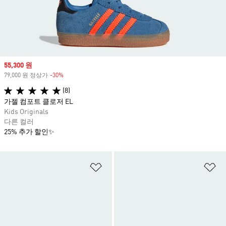
Sale price
55,300 원
79,000 원 정상가
-30%
Discount
(8)
가젤 컴포트 클로저 EL
Kids Originals
다른 컬러
25% 추가 할인✨
위시리스트 담기
위