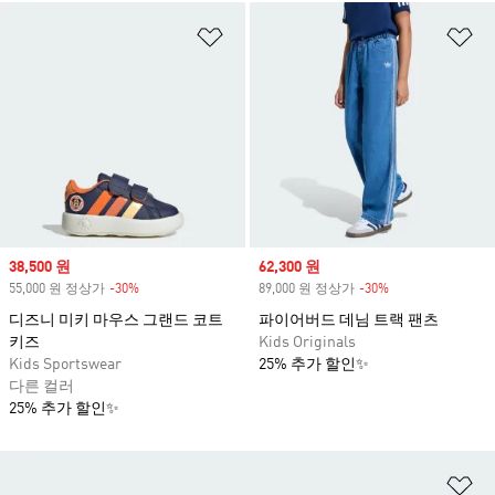
위시리스트 담기
위
Sale price
38,500 원
Sale price
62,300 원
55,000 원 정상가
-30%
Discount
89,000 원 정상가
-30%
Discount
디즈니 미키 마우스 그랜드 코트
파이어버드 데님 트랙 팬츠
키즈
Kids Originals
Kids Sportswear
25% 추가 할인✨
다른 컬러
25% 추가 할인✨
위