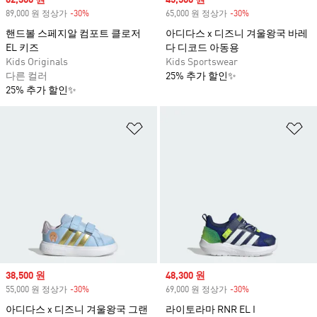
Sale price
62,300 원
Sale price
45,500 원
89,000 원 정상가
-30%
Discount
65,000 원 정상가
-30%
Discount
핸드볼 스페지알 컴포트 클로저
아디다스 x 디즈니 겨울왕국 바레
EL 키즈
다 디코드 아동용
Kids Originals
Kids Sportswear
다른 컬러
25% 추가 할인✨
25% 추가 할인✨
위시리스트 담기
위
Sale price
38,500 원
Sale price
48,300 원
55,000 원 정상가
-30%
Discount
69,000 원 정상가
-30%
Discount
아디다스 x 디즈니 겨울왕국 그랜
라이토라마 RNR EL I