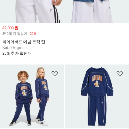
Sale price
62,300 원
89,000 원 정상가
-30%
Discount
파이어버드 데님 트랙 탑
Kids Originals
25% 추가 할인✨
위시리스트 담기
위