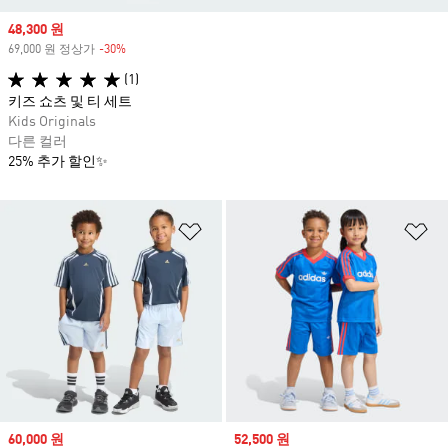
Sale price
48,300 원
69,000 원 정상가
-30%
Discount
(1)
키즈 쇼츠 및 티 세트
Kids Originals
다른 컬러
25% 추가 할인✨
위시리스트 담기
위
Sale price
60,000 원
Sale price
52,500 원