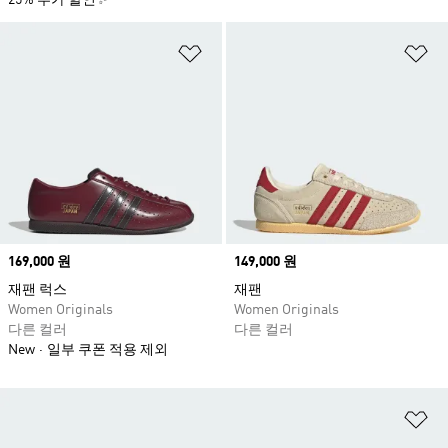
25% 추가 할인✨
위시리스트 담기
위
Price
169,000 원
Price
149,000 원
재팬 럭스
재팬
Women Originals
Women Originals
다른 컬러
다른 컬러
New
일부 쿠폰 적용 제외
위