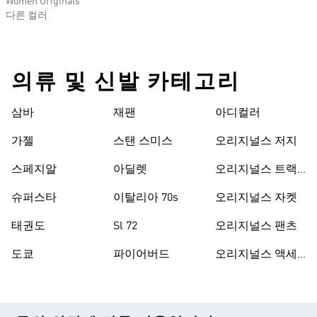
Women Originals
다른 컬러
의류 및 신발 카테고리
삼바
재팬
아디컬러
가젤
스탠 스미스
오리지널스 저지
스페지알
아딜렛
오리지널스 트랙
수트
슈퍼스타
이탈리아 70s
오리지널스 자켓
태권도
Sl 72
오리지널스 팬츠
도쿄
파이어버드
오리지널스 액세
서리