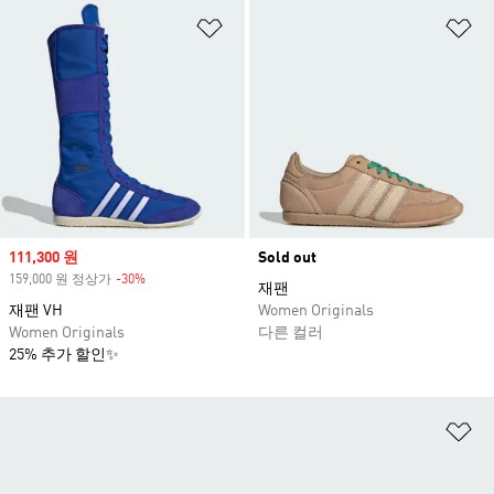
위시리스트 담기
위
Sale price
111,300 원
Sold out
159,000 원 정상가
-30%
Discount
재팬
재팬 VH
Women Originals
Women Originals
다른 컬러
25% 추가 할인✨
위