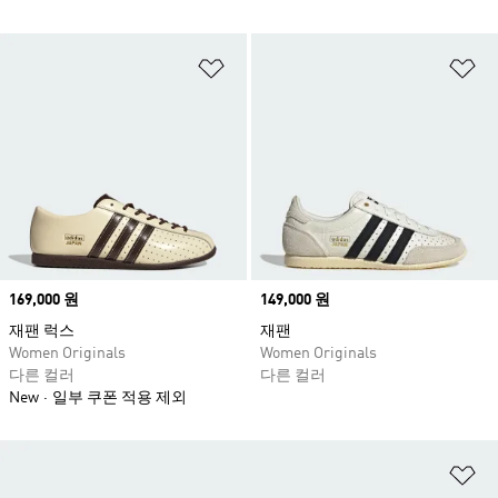
위시리스트 담기
위
Price
169,000 원
Price
149,000 원
재팬 럭스
재팬
Women Originals
Women Originals
다른 컬러
다른 컬러
New
일부 쿠폰 적용 제외
위