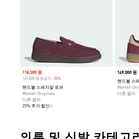
Sale price
118,300 원
Price
149,000 원
169,000 원 정상가
-30%
Discount
핸드볼 스
핸드볼 스페지알 로퍼
Women Orig
Women Originals
다른 컬러
다른 컬러
25% 추가 할인✨
의류 및 신발 카테고