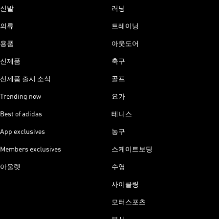
신발
러닝
의류
트레이닝
용품
아웃도어
신제품
축구
신제품 출시 소식
골프
Trending now
요가
Best of adidas
테니스
App exclusives
농구
Members exclusives
스케이트보딩
아울렛
수영
사이클링
모터스포츠