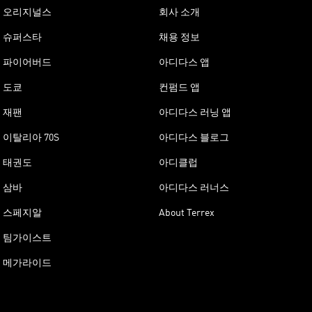
오리지널스
회사 소개
슈퍼스타
채용 정보
파이어버드
아디다스 앱
도쿄
컨펌드 앱
재팬
아디다스 러닝 앱
이탈리아 70S
아디다스 블로그
태권도
아디클럽
삼바
아디다스 러너스
스페지알
About Terrex
팀가이스트
메가라이드