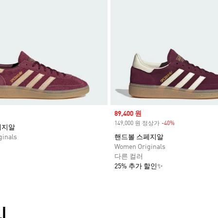
Sale price
89,400 원
149,000 원 정상가
-40%
Discount
페지알
inals
핸드볼 스페지알
Women Originals
다른 컬러
25% 추가 할인✨
리