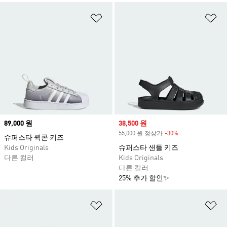
위시리스트 담기
위
Price
89,000 원
Sale price
38,500 원
55,000 원 정상가
-30%
Discount
슈퍼스타 퀵콘 키즈
Kids Originals
슈퍼스타 샌들 키즈
다른 컬러
Kids Originals
다른 컬러
25% 추가 할인✨
위시리스트 담기
위