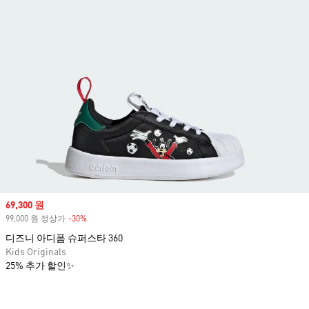
Sale price
69,300 원
99,000 원 정상가
-30%
Discount
디즈니 아디폼 슈퍼스타 360
Kids Originals
25% 추가 할인✨