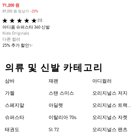
Sale price
71,200 원
89,000 원 정상가
-20%
Discount
(1)
아디폼 슈퍼스타 360 신발
Kids Originals
다른 컬러
25% 추가 할인✨
의류 및 신발 카테고리
삼바
재팬
아디컬러
가젤
스탠 스미스
오리지널스 저지
스페지알
아딜렛
오리지널스 트랙
수트
슈퍼스타
이탈리아 70s
오리지널스 자켓
태권도
Sl 72
오리지널스 팬츠