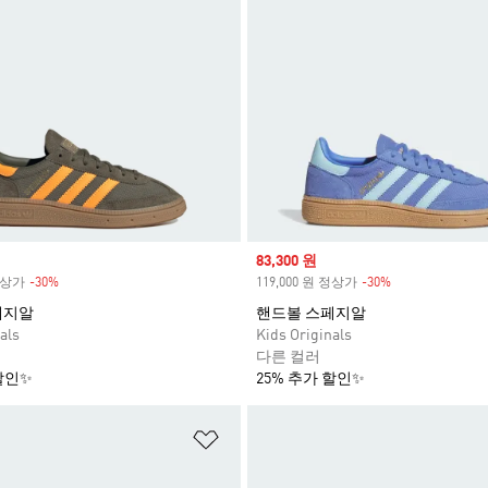
Sale price
83,300 원
 정상가
-30%
Discount
119,000 원 정상가
-30%
Discount
페지알
핸드볼 스페지알
als
Kids Originals
다른 컬러
할인✨
25% 추가 할인✨
담기
위시리스트 담기