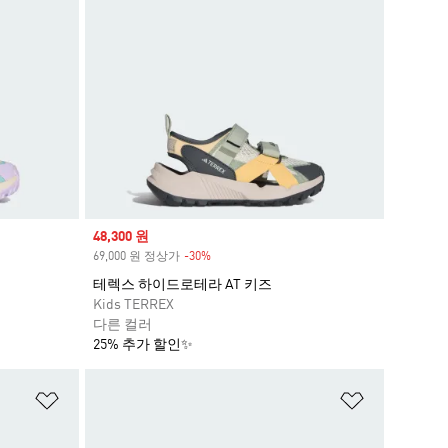
Sale price
48,300 원
69,000 원 정상가
-30%
Discount
테렉스 하이드로테라 AT 키즈
Kids TERREX
다른 컬러
25% 추가 할인✨
위시리스트 담기
위시리스트