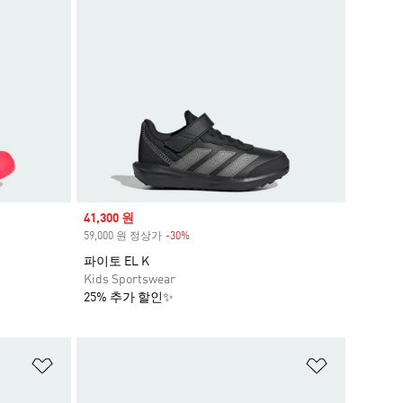
Sale price
41,300 원
59,000 원 정상가
-30%
Discount
파이토 EL K
Kids Sportswear
25% 추가 할인✨
위시리스트 담기
위시리스트