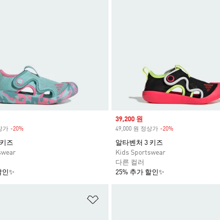
Sale price
39,200 원
정상가
-20%
Discount
49,000 원 정상가
-20%
Discount
 키즈
알타벤처 3 키즈
swear
Kids Sportswear
다른 컬러
할인✨
25% 추가 할인✨
담기
위시리스트 담기