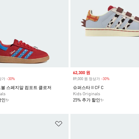
Sale price
62,300 원
정상가
-30%
Discount
89,000 원 정상가
-30%
Discount
드볼 스페지알 컴포트 클로저
슈퍼스타 II CF C
als
Kids Originals
할인✨
25% 추가 할인✨
담기
위시리스트 담기