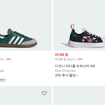
Sale price
69,300 원
정상가
-30%
Discount
99,000 원 정상가
-30%
Discount
디즈니 아디폼 슈퍼스타 360
als
Kids Originals
25% 추가 할인✨
할인✨
담기
위시리스트 담기