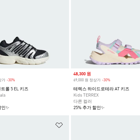
Sale price
48,300 원
정상가
-30%
Discount
69,000 원 정상가
-30%
Discount
롤 5 EL 키즈
테렉스 하이드로테라 AT 키즈
als
Kids TERREX
다른 컬러
할인✨
25% 추가 할인✨
담기
위시리스트 담기