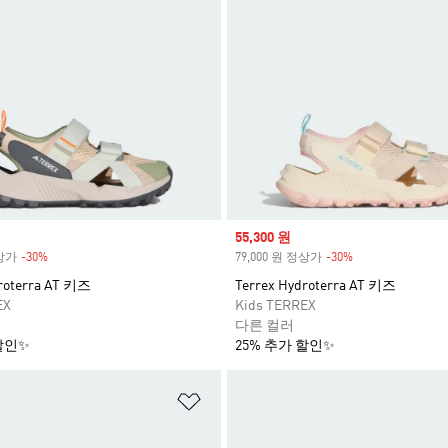
Sale price
55,300 원
정상가
-30%
Discount
79,000 원 정상가
-30%
Discount
roterra AT 키즈
Terrex Hydroterra AT 키즈
EX
Kids TERREX
다른 컬러
할인✨
25% 추가 할인✨
담기
위시리스트 담기