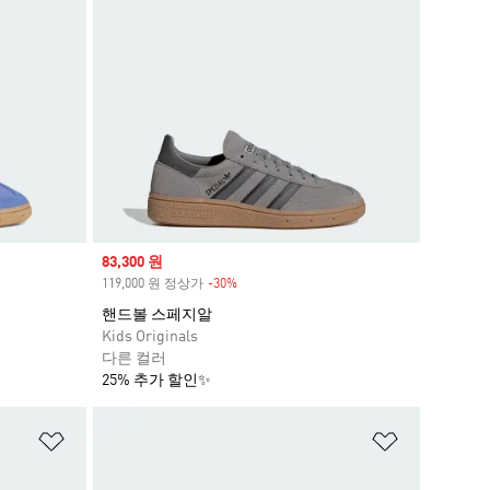
Sale price
83,300 원
119,000 원 정상가
-30%
Discount
핸드볼 스페지알
Kids Originals
다른 컬러
25% 추가 할인✨
위시리스트 담기
위시리스트