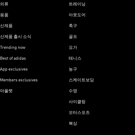
의류
트레이닝
용품
아웃도어
신제품
축구
신제품 출시 소식
골프
Trending now
요가
Best of adidas
테니스
App exclusives
농구
Members exclusives
스케이트보딩
아울렛
수영
사이클링
모터스포츠
복싱