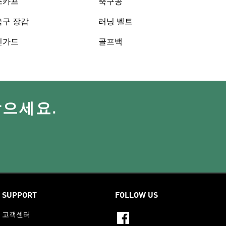
스카프
축구공
축구 장갑
러닝 벨트
신가드
골프백
받으세요.
SUPPORT
FOLLOW US
고객센터