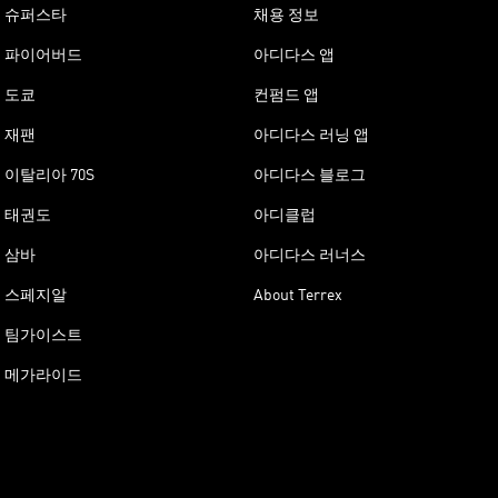
슈퍼스타
채용 정보
파이어버드
아디다스 앱
도쿄
컨펌드 앱
재팬
아디다스 러닝 앱
이탈리아 70S
아디다스 블로그
태권도
아디클럽
삼바
아디다스 러너스
스페지알
About Terrex
팀가이스트
메가라이드