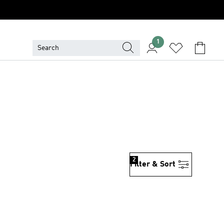
1
2
Filter & Sort