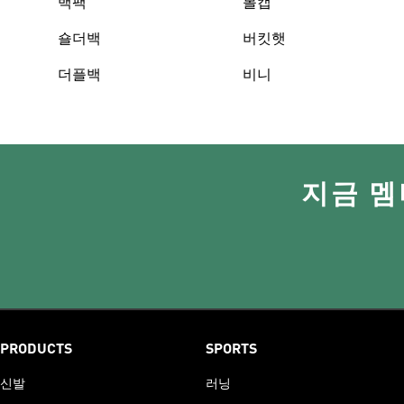
백팩
볼캡
숄더백
버킷햇
더플백
비니
지금 멤
PRODUCTS
SPORTS
신발
러닝