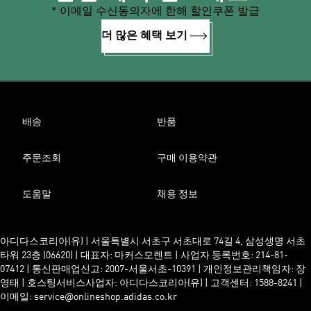
* 이메일 수신동의자에 한해 할인쿠폰 발급
더 많은 혜택 보기
배송
반품
주문조회
구매 이용약관
도움말
채용 정보
아디다스코리아(유) | 서울특별시 서초구 서초대로 74길 4, 삼성생명 서초
타워 23층 (06620) | 대표자: 마커스모렌트 | 사업자 등록번호: 214-81-
07412 | 통신판매업신고: 2007-서울서초-10391 | 개인정보관리책임자: 장
영태 | 호스팅서비스사업자: 아디다스코리아(유) | 고객센터: 1588-8241 |
이메일: service@onlineshop.adidas.co.kr