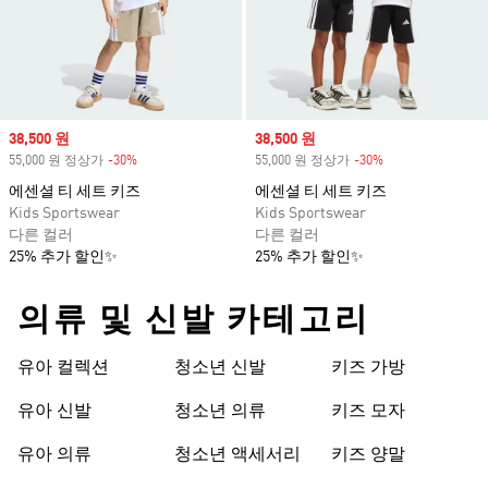
Sale price
38,500 원
Sale price
38,500 원
55,000 원 정상가
-30%
Discount
55,000 원 정상가
-30%
Discount
에센셜 티 세트 키즈
에센셜 티 세트 키즈
Kids Sportswear
Kids Sportswear
다른 컬러
다른 컬러
25% 추가 할인✨
25% 추가 할인✨
의류 및 신발 카테고리
유아 컬렉션
청소년 신발
키즈 가방
유아 신발
청소년 의류
키즈 모자
유아 의류
청소년 액세서리
키즈 양말