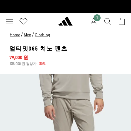
1
/
/
Home
Men
Clothing
얼티밋365 치노 팬츠
세일 가격
79,000 원
158,000 원 정상가
-50%
할인