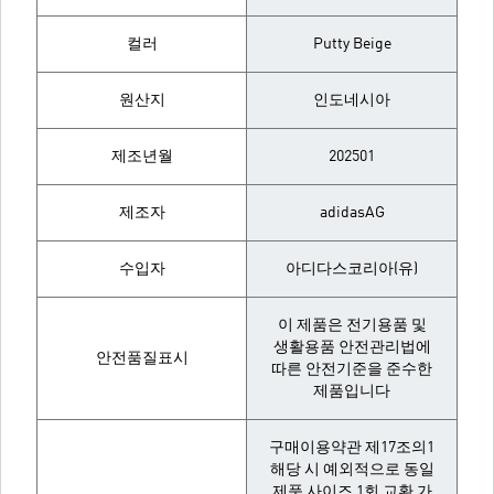
컬러
Putty Beige
원산지
인도네시아
제조년월
202501
제조자
adidasAG
수입자
아디다스코리아(유)
이 제품은 전기용품 및
생활용품 안전관리법에
안전품질표시
따른 안전기준을 준수한
제품입니다
구매이용약관 제17조의1
해당 시 예외적으로 동일
제품 사이즈 1회 교환 가