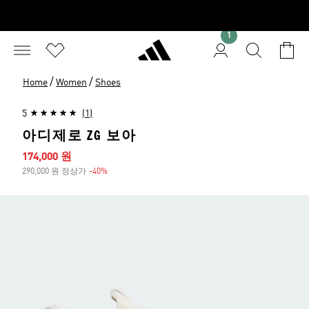
1
/
/
Home
Women
Shoes
5
(1)
아디제로 ZG 보아
세일 가격
174,000 원
290,000 원 정상가
-40%
할인