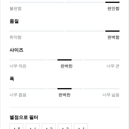
불편함
편안함
품질
취약함
완벽함
사이즈
너무 작은
완벽한
너무 큰
폭
너무 좁음
완벽한
너무 넓음
별점으로 필터