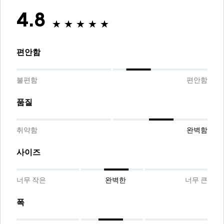
4.8
편안함
불편함
편안함
품질
취약함
완벽함
사이즈
너무 작은
완벽한
너무 큰
폭