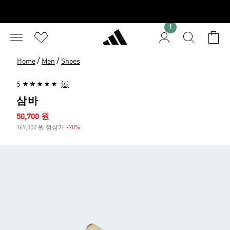
1
/
/
Home
Men
Shoes
5
(6)
삼바
세일 가격
50,700 원
169,000 원 정상가
-70%
할인