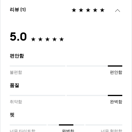
리뷰 (1)
5.0
편안함
불편함
편안함
품질
취약함
완벽함
핏
너무 타이트함
완벽한
너무 헐렁함