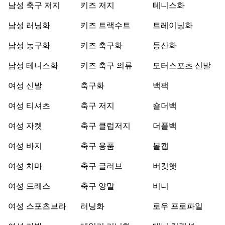
남성 축구 저지
키즈 저지
테니스화
남성 러닝화
키즈 트랙수트
트레이닝화
남성 농구화
키즈 축구화
등산화
남성 테니스화
키즈 축구 의류
모터스포츠 신발
여성 신발
축구화
백팩
여성 티셔츠
축구 저지
숄더백
여성 자켓
축구 클럽저지
더플백
여성 바지
축구 용품
볼캡
여성 치마
축구 글러브
버킷햇
여성 드레스
축구 양말
비니
여성 스포츠브라
러닝화
로우 프로파일