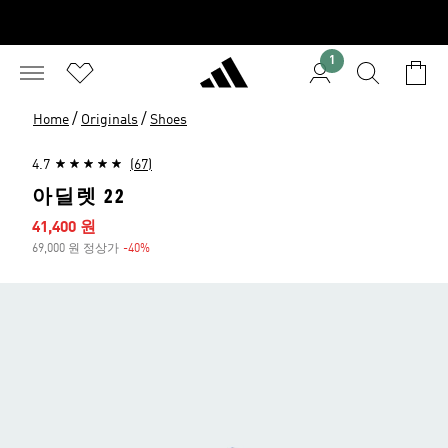
1
/
/
Home
Originals
Shoes
4.7
(67)
아딜렛 22
세일 가격
41,400 원
69,000 원 정상가
-40%
할인