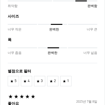
취약함
완벽함
사이즈
너무 작은
완벽한
너무 큰
폭
너무 좁음
완벽한
너무 넓음
별점으로 필터
5
4
3
2
1
2025년 7월 8일
좋아요